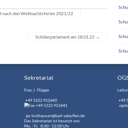
Schu
rt nach den Weihnachtsferien 2021/22
Schu
Schu
Schülerparlament am 18.01.22
→
Schu
Sekretariat
OG
Frau J. Flügge
Leitu
+49 5222 952640
+49 
+49 5222 952641
ogsl
gs-lockhausen@bad-salzuflen.de
Das Sekretariat ist besetzt von
Mo. - Fr. 8:00 - 12:00 Uhr